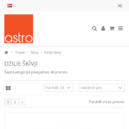
Trauki
Šķīvji
Dziļie šķīvji
DZIĻIE ŠĶĪVJI
Šajā kategorijā pieejamas 46 preces.
Parādīt visas preces
1
2