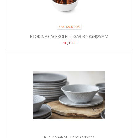
NAV NOLIKTAVĀ
BĻODIŅA CACEROLE - 6 GAB Ø60X(H)25MM
10,10 €
BĻODA GRANIT NR1Q 15CM