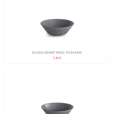
BĻODA GRANIT NR4Q 15CM RAW
7,40 €