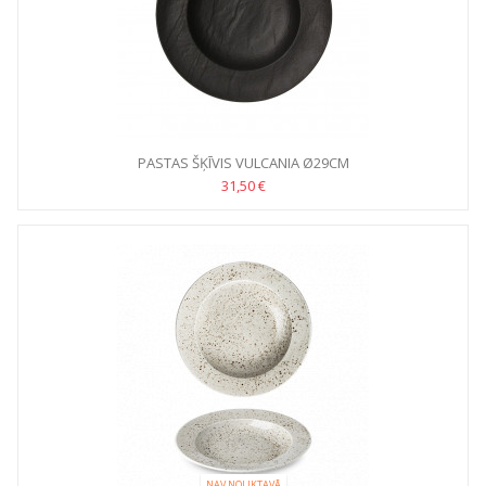
PASTAS ŠĶĪVIS VULCANIA Ø29CM
31,50 €
NAV NOLIKTAVĀ