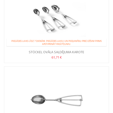
PIEGĀDES LAIKS LĪDZ 7 DIENĀM. PIEGĀDES LAIKU UN PIEEJAMĪBU PRECIZĒSIM PIRMS
APSTIPRINĀT PASŪTĪJUMU.
STÖCKEL OVĀLA SALDĒJUMA KAROTE
61,71 €