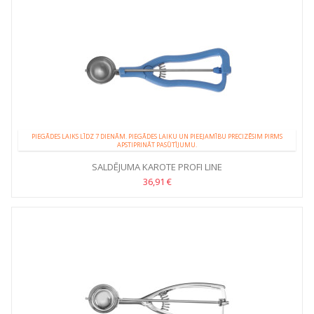
PIEGĀDES LAIKS LĪDZ 7 DIENĀM. PIEGĀDES LAIKU UN PIEEJAMĪBU PRECIZĒSIM PIRMS
APSTIPRINĀT PASŪTĪJUMU.
SALDĒJUMA KAROTE PROFI LINE
36,91 €