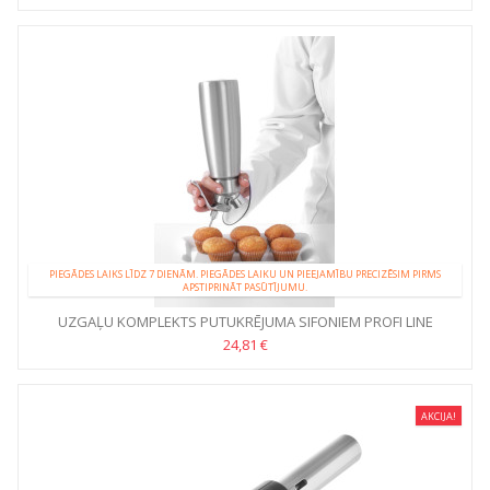
PIEGĀDES LAIKS LĪDZ 7 DIENĀM. PIEGĀDES LAIKU UN PIEEJAMĪBU PRECIZĒSIM PIRMS
APSTIPRINĀT PASŪTĪJUMU.
UZGAĻU KOMPLEKTS PUTUKRĒJUMA SIFONIEM PROFI LINE
24,81 €
AKCIJA!