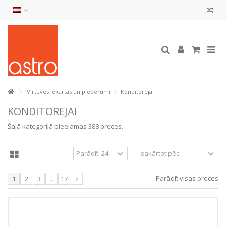
Virtuves iekārtas un piederumi
Konditorejai
KONDITOREJAI
Šajā kategorijā pieejamas 388 preces.
Parādīt visas preces
1
2
3
...
17