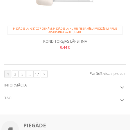
PIEGĀDES LAIKS LĪDZ 7 DIENĀM. PIEGĀDES LAIKU UN PIEEJAMĪBU PRECIZĒSIM PIRMS
APSTIPRINĀT PASŪTĪJUMU.
KONDITOREJAS LĀPSTIŅA
9,44 €
Parādīt visas preces
1
2
3
...
17
INFORMĀCIJA
TAGI
PIEGĀDE