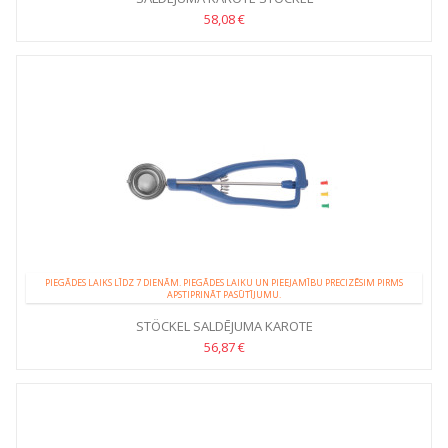
58,08 €
PIEGĀDES LAIKS LĪDZ 7 DIENĀM. PIEGĀDES LAIKU UN PIEEJAMĪBU PRECIZĒSIM PIRMS
APSTIPRINĀT PASŪTĪJUMU.
STÖCKEL SALDĒJUMA KAROTE
56,87 €