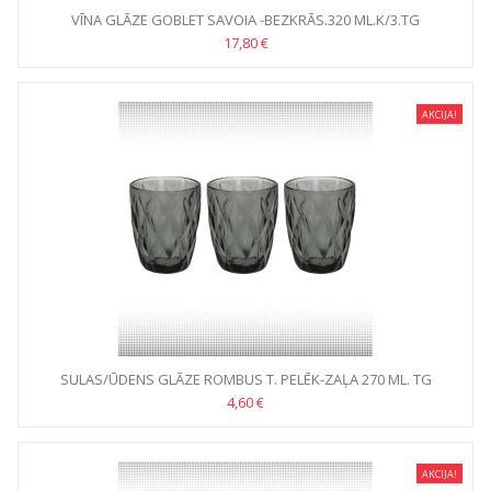
VĪNA GLĀZE GOBLET SAVOIA -BEZKRĀS.320 ML.K/3.TG
17,80 €
AKCIJA!
SULAS/ŪDENS GLĀZE ROMBUS T. PELĒK-ZAĻA 270 ML. TG
4,60 €
AKCIJA!