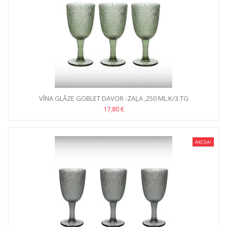
VĪNA GLĀZE GOBLET DAVOR -ZAĻA ,250 ML.K/3.TG
17,80 €
AKCIJA!