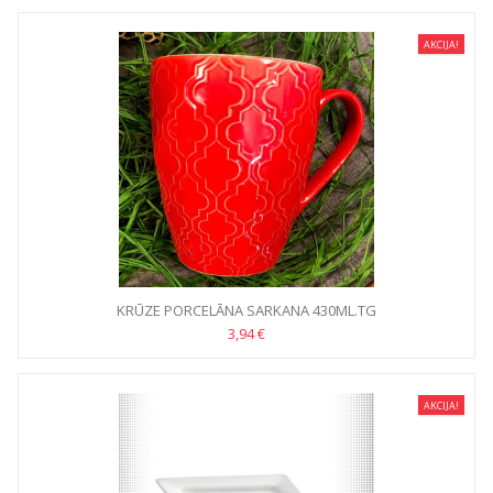
AKCIJA!
KRŪZE PORCELĀNA SARKANA 430ML.TG
3,94 €
AKCIJA!