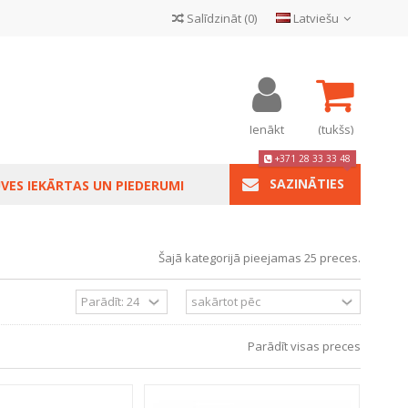
Salīdzināt
(
0
)
Latviešu
Ienākt
(tukšs)
+371 28 33 33 48
SAZINĀTIES
VES IEKĀRTAS UN PIEDERUMI
Šajā kategorijā pieejamas 25 preces.
Parādīt visas preces