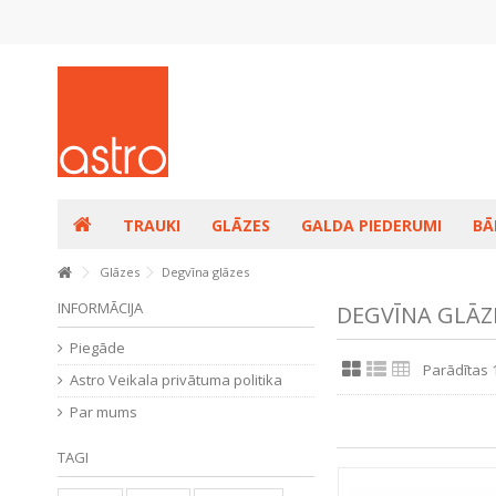
TRAUKI
GLĀZES
GALDA PIEDERUMI
BĀ
Glāzes
Degvīna glāzes
INFORMĀCIJA
DEGVĪNA GLĀZ
Piegāde
Parādītas 
Astro Veikala privātuma politika
Par mums
TAGI