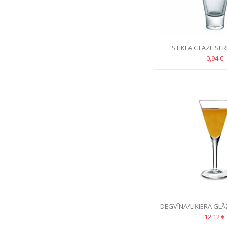
STIKLA GLĀZE SER
0,94 €
DEGVĪNA/LIĶIERA GL
70ML, 6G
12,12 €