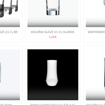
E 6,5 CL BR
DEGVĪNA GLĀZE 6.5 CL ISLANDE
BARTENDER
1,24 €