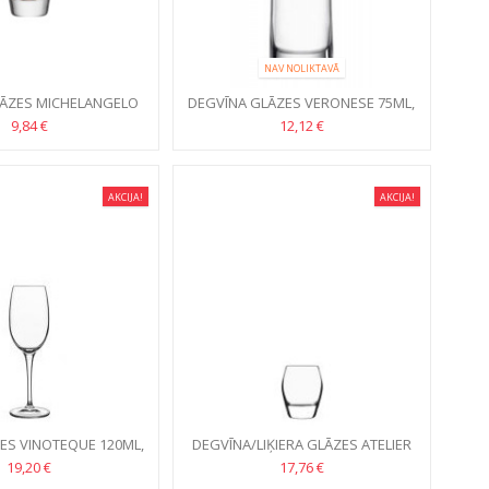
NAV NOLIKTAVĀ
LĀZES MICHELANGELO
DEGVĪNA GLĀZES VERONESE 75ML,
PIECE 72ML, 6GB
6GB
9,84 €
12,12 €
AKCIJA!
AKCIJA!
ZES VINOTEQUE 120ML,
DEGVĪNA/LIĶIERA GLĀZES ATELIER
4 GAB.
75ML, 6GB
19,20 €
17,76 €