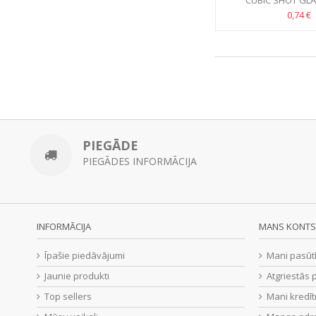
CUBIC SHOT GLĀ
0,74 €
PIEGĀDE
PIEGĀDES INFORMĀCIJA
INFORMĀCIJA
MANS KONTS
Īpašie piedāvājumi
Mani pasūt
Jaunie produkti
Atgriestās 
Top sellers
Mani kredīt