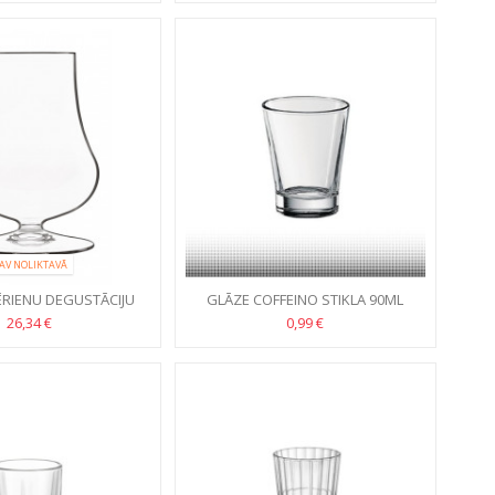
AV NOLIKTAVĀ
ĒRIENU DEGUSTĀCIJU
GLĀZE COFFEINO STIKLA 90ML
TAZIONI 230ML, 6GB
26,34 €
0,99 €