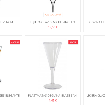
NAV NOLIKTAVĀ
IE V 140ML
LIĶIERA GLĀZES MICHELANGELO
DEGVĪNA G
MASTERPIECE 70ML, 4GB
MASTER
19,56 €
AKCIJA!
AKCIJA!
ĀZES ELEGANTE
PLASTMASAS DEGVĪNA GLĀZE SAN,
LIĶIERA GLĀ
B
60ML
1,49 €