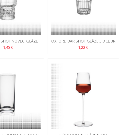
 SHOT NOVEC. GLĀZE
OXFORD BAR SHOT GLĀZE 3,8 CL BR
7,7 CL BR
1,48 €
1,22 €