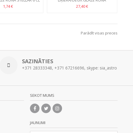
ZE RONA STELLAR 6 CL
LIĶIERA/DEGV.GLĀZE RONA
SANTORINI 7CL //ROKU DARBS
1,74 €
27,40 €
Parādīt visas preces
SAZINĀTIES
+371 28333348, +371 67216696, skype: sia_astro
SEKOT MUMS
JAUNUMI