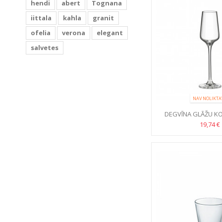
hendi
abert
Tognana
iittala
kahla
granit
ofelia
verona
elegant
salvetes
NAV NOLIKTA
DEGVĪNA GLĀŽU K
IMAGE 100M
19,74 €