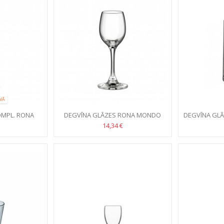
VĀ
OMPL. RONA
DEGVĪNA GLĀZES RONA MONDO
DEGVĪNA GL
L 6GB
CORDIAL 60ML /6GB
14,34 €