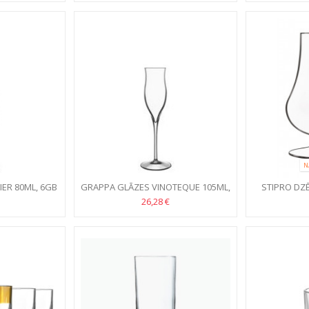
N
ER 80ML, 6GB
GRAPPA GLĀZES VINOTEQUE 105ML,
STIPRO DZ
6GB
GLĀZES TEN
26,28 €