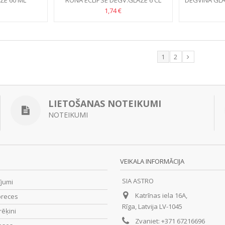
ZE 60 ML
RONA ECLIPSE DEGV.GLĀZE 6 CL
DEGVĪNA GLĀ
1,74 €
1
2
LIETOŠANAS NOTEIKUMI
NOTEIKUMI
VEIKALA INFORMĀCIJA
SIA ASTRO
ījumi
Katrīnas iela 16A,
preces
Rīga, Latvija LV-1045
rēķini
Zvaniet:
+371 67216696