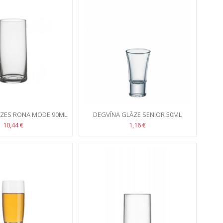
ĀZES RONA MODE 90ML
DEGVĪNA GLĀZE SENIOR 50ML
6GB
10,44 €
1,16 €