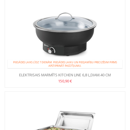
PIEGĀDES LAIKS LĪDZ 7 DIENĀM. PIEGĀDES LAIKU UN PIEEJAMĪBU PRECIZĒSIM PIRMS
APSTIPRINĀT PASŪTĪJUMU.
ELEKTRISAIS MARMĪTS KITCHEN LINE 6,8 L,DIAM.40 CM
150,90 €