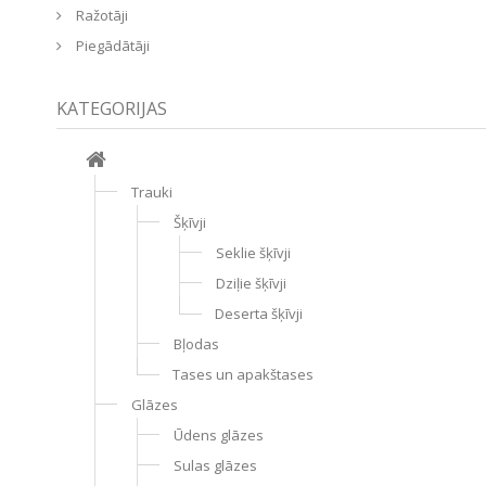
Ražotāji
Piegādātāji
KATEGORIJAS
Trauki
Šķīvji
Seklie šķīvji
Dziļie šķīvji
Deserta šķīvji
Bļodas
Tases un apakštases
Glāzes
Ūdens glāzes
Sulas glāzes