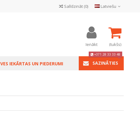
Salīdzināt
(
0
)
Latviešu
Ienākt
(tukšs)
+371 28 33 33 48
SAZINĀTIES
VES IEKĀRTAS UN PIEDERUMI