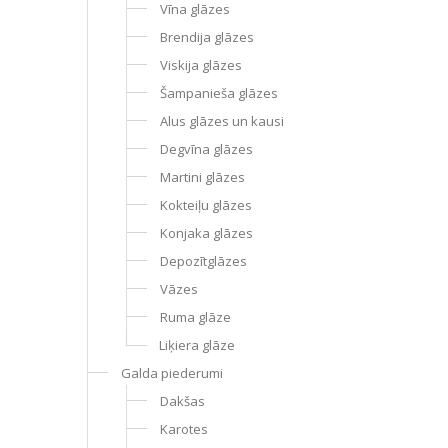
Vīna glāzes
Brendija glāzes
Viskija glāzes
Šampanieša glāzes
Alus glāzes un kausi
Degvīna glāzes
Martini glāzes
Kokteiļu glāzes
Konjaka glāzes
Depozītglāzes
Vāzes
Ruma glāze
Liķiera glāze
Galda piederumi
Dakšas
Karotes