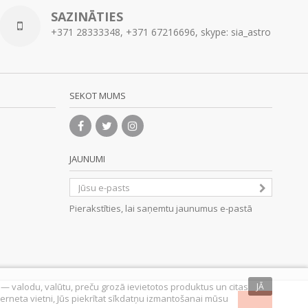
SAZINĀTIES
+371 28333348, +371 67216696, skype: sia_astro
SEKOT MUMS
JAUNUMI
Pierakstīties, lai saņemtu jaunumus e-pastā
s — valodu, valūtu, preču grozā ievietotos produktus un citas
JĀ
nterneta vietni, Jūs piekrītat sīkdatņu izmantošanai mūsu