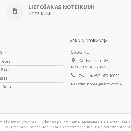
LIETOŠANAS NOTEIKUMI
NOTEIKUMI
VEIKALA INFORMĀCIJA
SIA ASTRO
ījumi
Katrīnas iela 16A,
preces
Rīga, Latvija LV-1045
rēķini
Zvaniet:
+371 67216696
eses
Rakstiet:
noma@astro.com.lv
mācija
am sīkdatnes (cookies).Sīkdatnes palīdz vietnei atcerēties jūsu iestatījumu
, — lai jums nevajadzētu tos ievadīt katrreiz no jauna. Turpinot izmantot i