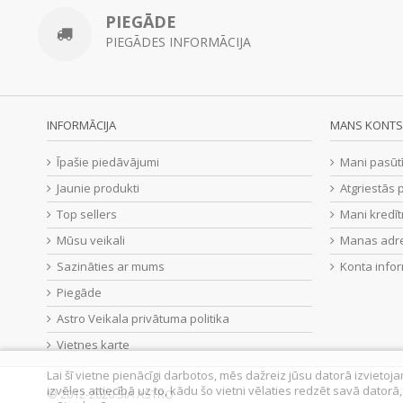
PIEGĀDE
PIEGĀDES INFORMĀCIJA
INFORMĀCIJA
MANS KONTS
Īpašie piedāvājumi
Mani pasūt
Jaunie produkti
Atgriestās 
Top sellers
Mani kredīt
Mūsu veikali
Manas adr
Sazināties ar mums
Konta infor
Piegāde
Astro Veikala privātuma politika
Vietnes karte
Lai šī vietne pienācīgi darbotos, mēs dažreiz jūsu datorā izvietoj
izvēles attiecībā uz to, kādu šo vietni vēlaties redzēt savā datorā
© 2012-2020 SIA ASTRO