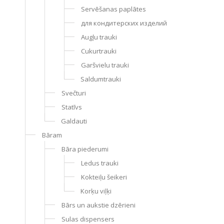
Servēšanas paplātes
для кондитерских изделий
Augļu trauki
Cukurtrauki
Garšvielu trauki
Saldumtrauki
Svečturi
Statīvs
Galdauti
Bāram
Bāra piederumi
Ledus trauki
Kokteiļu šeikeri
Korķu viļķi
Bārs un aukstie dzērieni
Sulas dispensers