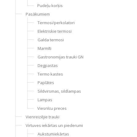
Pudeļu korķis
Pasākumiem
Termosi/perkolatori
Elektriskie termosi
Galda termosi
Marmīti
Gastronomijas trauki GN
Degpastas
Termo kastes
Paplātes
Sildvirsmas, sildlampas
Lampas
Viesnīcu preces
Vienreizējie trauki
Virtuves iekārtas un piederumi
Aukstumiekārtas