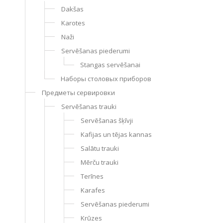
Dakšas
Karotes
Naži
Servēšanas piederumi
Stangas servēšanai
Hаборы столовых приборов
Предметы сервировки
Servēšanas trauki
Servēšanas šķīvji
Kafijas un tējas kannas
Salātu trauki
Mērču trauki
Terīnes
Karafes
Servēšanas piederumi
Krūzes