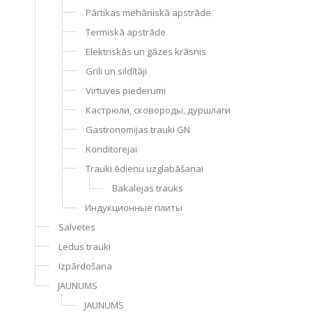
Pārtikas mehāniskā apstrāde
Termiskā apstrāde
Elektriskās un gāzes krāsnis
Grili un sildītāji
Virtuves piederumi
Кастрюли, сковороды, дуршлаги
Gastronomijas trauki GN
Konditorejai
Trauki ēdienu uzglabāšanai
Bakalejas trauks
Индукционные плиты
Salvetes
Ledus trauki
Izpārdošana
JAUNUMS
JAUNUMS