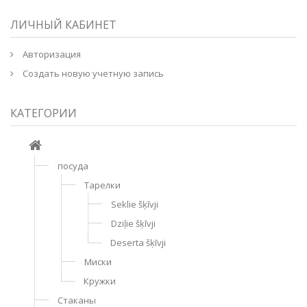
ЛИЧНЫЙ КАБИНЕТ
Авторизация
Создать новую учетную запись
КАТЕГОРИИ
посуда
Тарелки
Seklie šķīvji
Dziļie šķīvji
Deserta šķīvji
Миски
Кружки
Стаканы