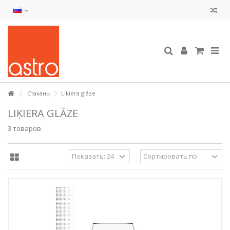
Стаканы
Liķiera glāze
LIĶIERA GLĀZE
3 товаров.