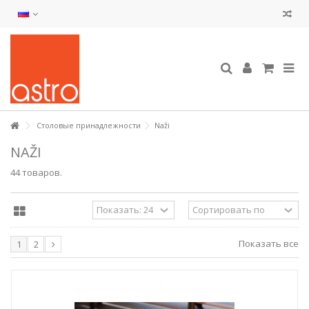
Столовые принадлежности
Naži
NAŽI
44 товаров.
Показать все
1
2