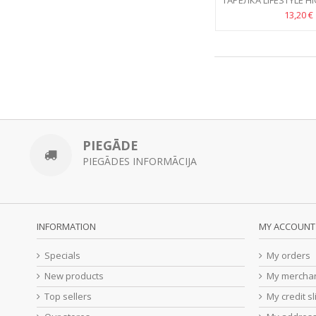
ТАРЕЛКА LIFESTYLE 
13,20 €
PIEGĀDE
PIEGĀDES INFORMĀCIJA
INFORMATION
MY ACCOUNT
Specials
My orders
New products
My merchan
Top sellers
My credit sl