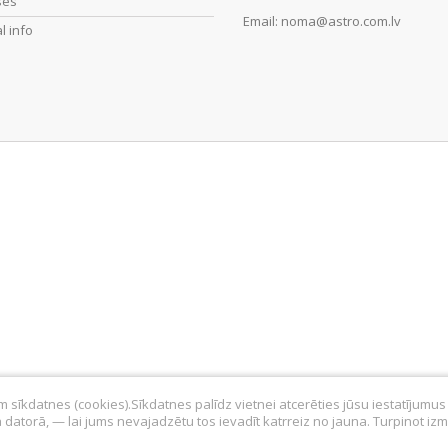
ses
Email:
noma@astro.com.lv
l info
am sīkdatnes (cookies).Sīkdatnes palīdz vietnei atcerēties jūsu iestatījumu
ā datorā, — lai jums nevajadzētu tos ievadīt katrreiz no jauna. Turpinot izma