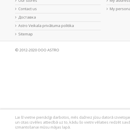
Our stores
My addres
Contact us
My persona
Доставка
Astro Veikala privātuma politika
Sitemap
© 2012-2020 OOO ASTRO
Lai šī vietne pienācīgi darbotos, mēs dažreiz jūsu datorā izvietoj
un citas izvēles attiecībā uz to, kādu šo vietni vēlaties redzēt sav
izmantošanai mūsu mājas lapā.