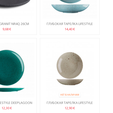
GRANIT NR4Q 26СМ
ГЛУБОКАЯ ТАРЕЛКA LIFESTYLE
ARCTICBLUE 26CM
9,68 €
14,40 €
НЕТ В НАЛИЧИИ
FESTYLE DEEPLAGOON
ГЛУБОКАЯ ТАРЕЛКA LIFESTYLE
24СМ
NATURAL 26CM
12,30 €
12,90 €