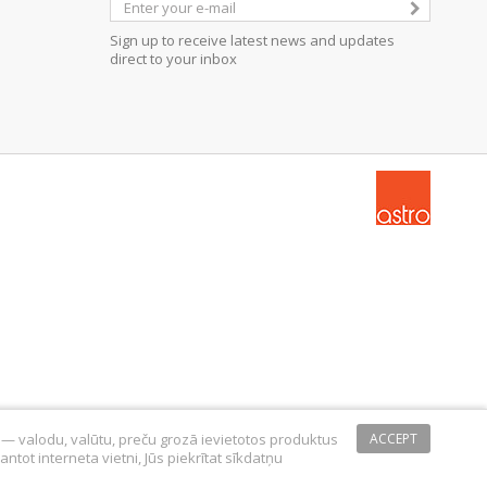
Sign up to receive latest news and updates
direct to your inbox
s — valodu, valūtu, preču grozā ievietotos produktus
ACCEPT
ntot interneta vietni, Jūs piekrītat sīkdatņu