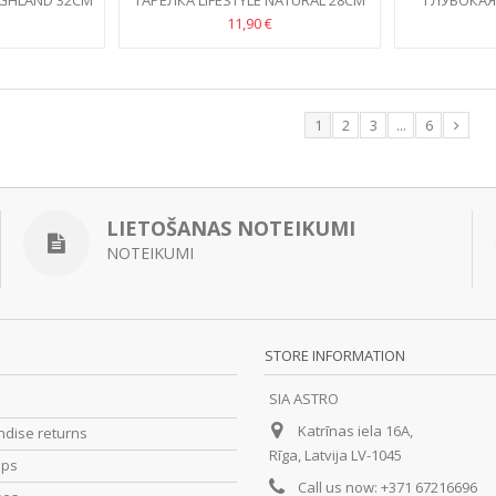
HIGHLAND 32CM
ТАРЕЛКА LIFESTYLE NATURAL 28CM
ГЛУБОКАЯ 
RAI
11,90 €
1
2
3
...
6
LIETOŠANAS NOTEIKUMI
NOTEIKUMI
STORE INFORMATION
SIA ASTRO
Katrīnas iela 16A,
dise returns
Rīga, Latvija LV-1045
ips
Call us now:
+371 67216696