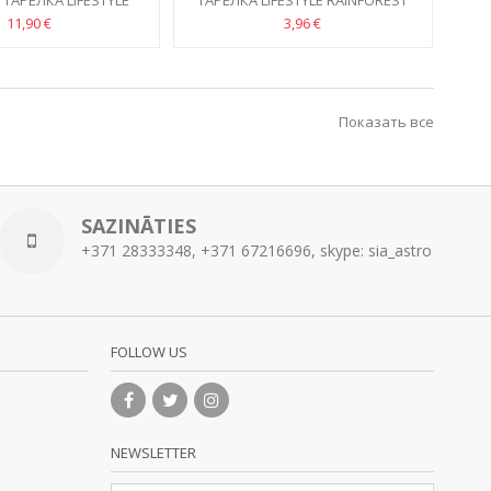
ТАРЕЛКA LIFESTYLE
ТАРЕЛКА LIFESTYLE RAINFOREST
NFOREST 29CM
20CM
11,90 €
3,96 €
Показать все
SAZINĀTIES
+371 28333348, +371 67216696, skype: sia_astro
FOLLOW US
NEWSLETTER