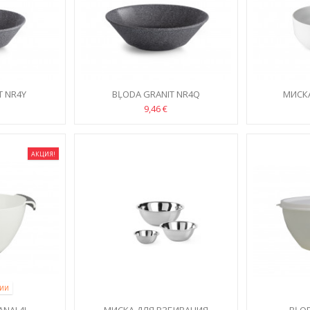
T NR4Y
BĻODA GRANIT NR4Q
МИСКА
9,46 €
АКЦИЯ!
ЧИИ