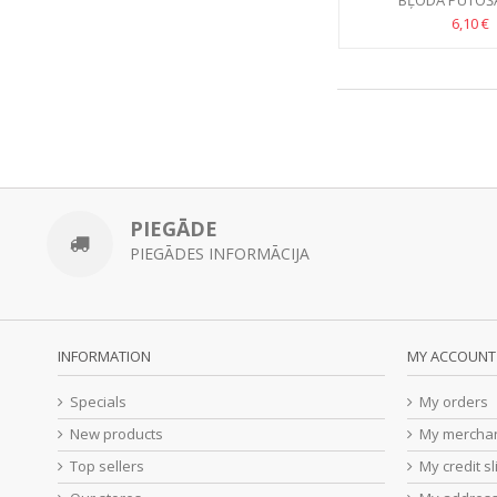
BĻODA PUTOŠA
6,10 €
PIEGĀDE
PIEGĀDES INFORMĀCIJA
INFORMATION
MY ACCOUNT
Specials
My orders
New products
My merchan
Top sellers
My credit sl