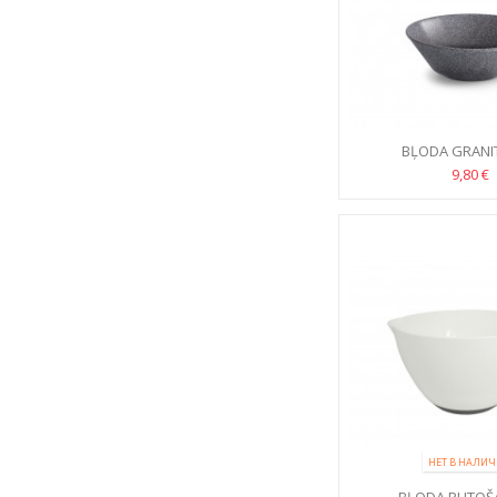
BĻODA GRANI
9,80 €
НЕТ В НАЛИ