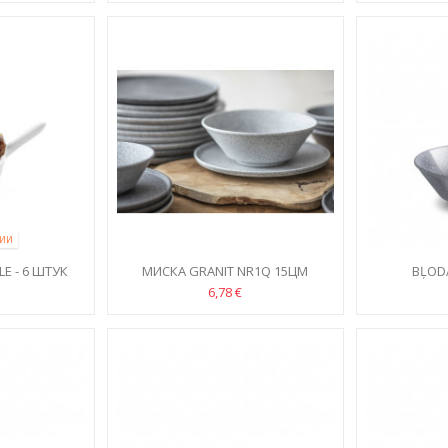
ЧИИ
E - 6 ШТУК
МИСКА GRANIT NR1Q 15ЦМ
BĻOD
6,78 €