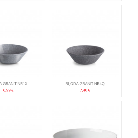
A GRANIT NR1X
BĻODA GRANIT NR4Q
6,99 €
7,40 €