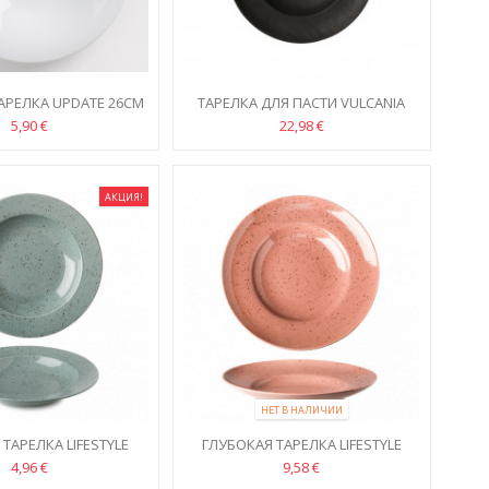
АРЕЛКА UPDATE 26СМ
ТАРЕЛКА ДЛЯ ПАСТИ VULCANIA
26СМ
5,90 €
22,98 €
АКЦИЯ!
НЕТ В НАЛИЧИИ
ТАРЕЛКA LIFESTYLE
ГЛУБОКАЯ ТАРЕЛКА LIFESTYLE
NFOREST 22CM
TERRACOTTA 29CM
4,96 €
9,58 €