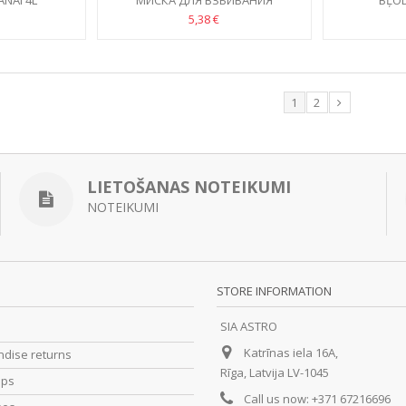
NAI 4L
МИСКА ДЛЯ ВЗБИВАНИЯ
BĻOD
5,38 €
1
2
LIETOŠANAS NOTEIKUMI
NOTEIKUMI
STORE INFORMATION
SIA ASTRO
Katrīnas iela 16A,
dise returns
Rīga, Latvija LV-1045
ips
Call us now:
+371 67216696