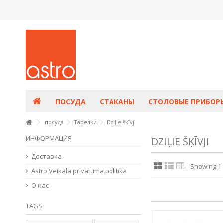
ПОСУДА
СТАКАНЫ
СТОЛОВЫЕ ПРИБОР
посуда
Тарелки
Dziļie šķīvji
ИНФОРМАЦИЯ
DZIĻIE ŠĶĪVJI
Доставка
Showing 1 -
Astro Veikala privātuma politika
О нас
TAGS