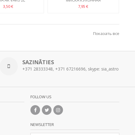
A AR VĀKU 2L
МИСКА КУХОННАЯ
3,50 €
7,95 €
Показать все
SAZINĀTIES
+371 28333348, +371 67216696, skype: sia_astro
FOLLOW US
NEWSLETTER