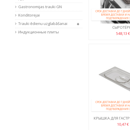
Gastronomijas trauki GN
СРОК ДОСТАВКИ ДО 7 ДН
Konditorejai
ВРЕМЯ ДОСТАВКИ И 
ПОДТВЕРЖДЕНИЯ 
Trauki ēdienu uzglabāšanai
СЫРОТЁР
Индукционные плиты
548,13 €
СРОК ДОСТАВКИ ДО 7 ДН
ВРЕМЯ ДОСТАВКИ И 
ПОДТВЕРЖДЕНИЯ 
КРЫШКА ДЛЯ ГАСТ
GN
10,47 €