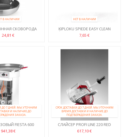
ЕТ В НАЛИЧИИ
НЕТ В НАЛИЧИИ
ОННАЯ СКОВОРОДА
ĶIPLOKU SPIEDE EASY CLEAN
PROFESSIONAL
24,81 €
7,65 €
И ДО 7 ДНЕЙ. МЫ УТОЧНИМ
СРОК ДОСТАВКИ ДО 7 ДНЕЙ. МЫ УТОЧНИМ
СТАВКИ И НАЛИЧИЕ ДО
ВРЕМЯ ДОСТАВКИ И НАЛИЧИЕ ДО
ЕРЖДЕНИЯ ЗАКАЗА.
ПОДТВЕРЖДЕНИЯ ЗАКАЗА.
ЗОВЫЙ FIESTA 600
СЛАЙСЕР PROFI LINE 220 RED
EDITION
941,38 €
617,10 €