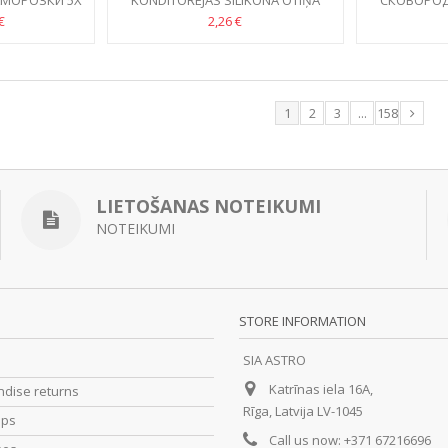
МОРОЗКИ 5X
KONDITOREJAS SILIKONA OTIŅA
СКОВОРОД
TITANI
€
2,26 €
1
2
3
...
158
LIETOŠANAS NOTEIKUMI
NOTEIKUMI
STORE INFORMATION
SIA ASTRO
Katrīnas iela 16A,
dise returns
Rīga, Latvija LV-1045
ips
Call us now:
+371 67216696