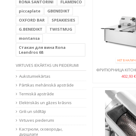
RONA SANTORINI
FLAMENCO
piccaplate
GBENEDIKT
OXFORD BAR
SPEAKIESIES
G.BENEDIKT
TWISTMUG
montansa
Стакан для вина Rona
Leandros 68
НЕТ В НАЛИ
VIRTUVES IEKĀRTAS UN PIEDERUMI
ФРИТЮРНИЦА KITCHEN 
402,93 €
Aukstumiekārtas
Pārtikas mehāniskā apstrāde
Termiskā apstrāde
Elektriskās un gāzes krāsnis
Grili un sildītāji
Virtuves piederumi
Кастрюли, сковороды,
дуршлаги