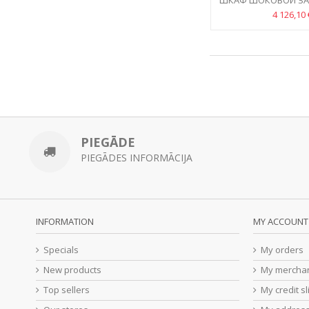
ШКАФ ШОКОВОЙ ЗА
GN 1/1
4 126,10 
PIEGĀDE
PIEGĀDES INFORMĀCIJA
INFORMATION
MY ACCOUNT
Specials
My orders
New products
My merchan
Top sellers
My credit sl