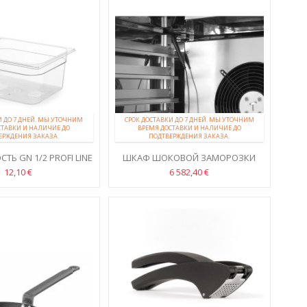
И ДО 7 ДНЕЙ. МЫ УТОЧНИМ
СРОК ДОСТАВКИ ДО 7 ДНЕЙ. МЫ УТОЧНИМ
СТАВКИ И НАЛИЧИЕ ДО
ВРЕМЯ ДОСТАВКИ И НАЛИЧИЕ ДО
ЕРЖДЕНИЯ ЗАКАЗА.
ПОДТВЕРЖДЕНИЯ ЗАКАЗА.
ТЬ GN 1/2 PROFI LINE
ШКАФ ШОКОВОЙ ЗАМОРОЗКИ
ОЛИКАРБОНАТА
10X GN 1/1
12,10 €
6 582,40 €