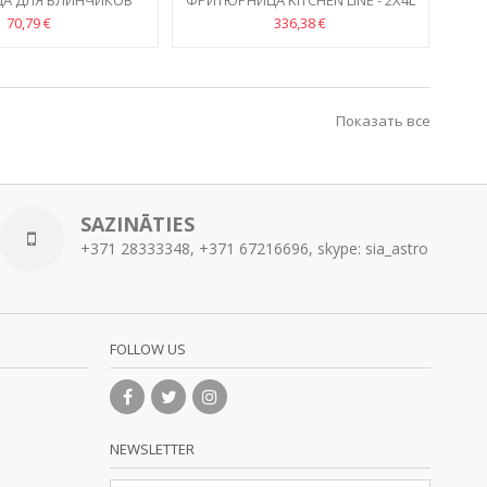
А ДЛЯ БЛИНЧИКОВ
ФРИТЮРНИЦА KITCHEN LINE - 2X4L
UM PROFESSIONAL
70,79 €
336,38 €
Показать все
SAZINĀTIES
+371 28333348, +371 67216696, skype: sia_astro
FOLLOW US
NEWSLETTER