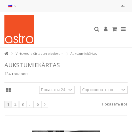
Virtuves iekārtas un piederumi
Aukstumiekārtas
AUKSTUMIEKĀRTAS
134 товаров.
Показать все
1
2
3
...
6