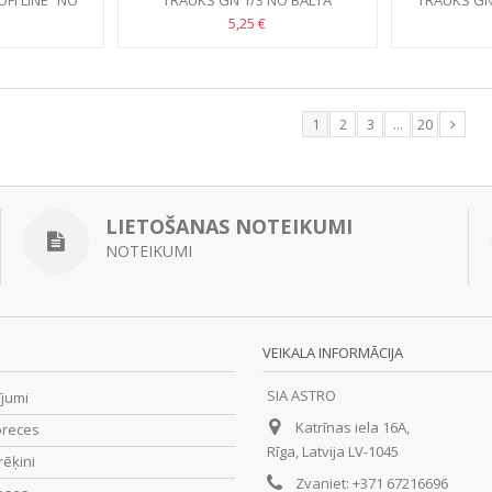
FI LINE” NO
TRAUKS GN 1/3 NO BALTĀ
TRAUKS GN 
RBONĀTA
POLIKARBONĀTA
MELNĀ
5,25 €
1
2
3
...
20
LIETOŠANAS NOTEIKUMI
NOTEIKUMI
VEIKALA INFORMĀCIJA
SIA ASTRO
ījumi
Katrīnas iela 16A,
preces
Rīga, Latvija LV-1045
rēķini
Zvaniet:
+371 67216696