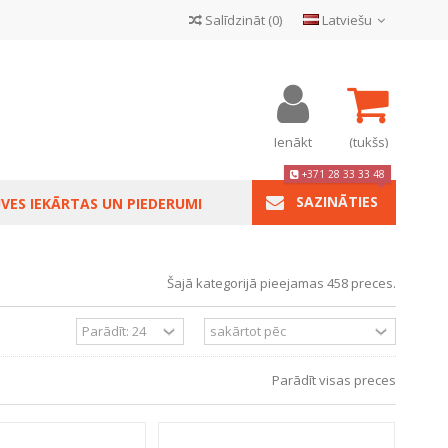
Salīdzināt
(
0
)
Latviešu
Ienākt
(tukšs)
+371 28 33 33 48
SAZINĀTIES
VES IEKĀRTAS UN PIEDERUMI
Šajā kategorijā pieejamas 458 preces.
Parādīt visas preces