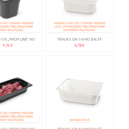
S LĪDZ 7 DIENĀM. PIEGĀDES
PIEGĀDES LAIKS LĪDZ 7 DIENĀM. PIEGĀDES
EJAMĪBU PRECIZĒSIM PIRMS
LAIKU UN PIEEJAMĪBU PRECIZĒSIM PIRMS
RINĀT PASŪTĪJUMU.
APSTIPRINĀT PASŪTĪJUMU.
1/6 „PROFI LINE” NO
TRAUKS GN 1/4 NO BALTĀ
 POLIKARBONĀTA
POLIKARBONĀTA
5,75 €
6,78 €
S LĪDZ 7 DIENĀM. PIEGĀDES
EJAMĪBU PRECIZĒSIM PIRMS
RINĀT PASŪTĪJUMU.
NAV NOLIKTAVĀ