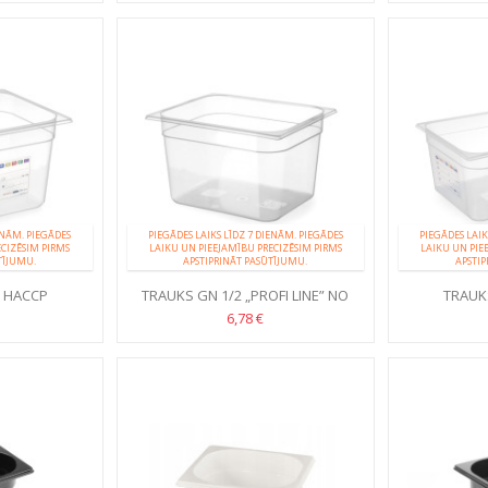
ENĀM. PIEGĀDES
PIEGĀDES LAIKS LĪDZ 7 DIENĀM. PIEGĀDES
PIEGĀDES LAIK
ECIZĒSIM PIRMS
LAIKU UN PIEEJAMĪBU PRECIZĒSIM PIRMS
LAIKU UN PIE
TĪJUMU.
APSTIPRINĀT PASŪTĪJUMU.
APSTIP
2 HACCP
TRAUKS GN 1/2 „PROFI LINE” NO
TRAUK
POLIPROPILĒNA
6,78 €