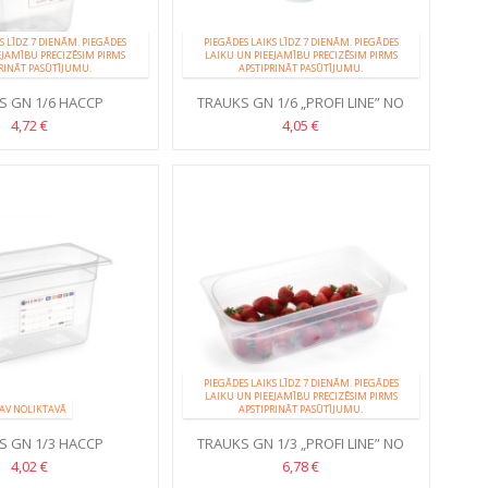
S LĪDZ 7 DIENĀM. PIEGĀDES
PIEGĀDES LAIKS LĪDZ 7 DIENĀM. PIEGĀDES
EJAMĪBU PRECIZĒSIM PIRMS
LAIKU UN PIEEJAMĪBU PRECIZĒSIM PIRMS
RINĀT PASŪTĪJUMU.
APSTIPRINĀT PASŪTĪJUMU.
S GN 1/6 HACCP
TRAUKS GN 1/6 „PROFI LINE” NO
POLIPROPILĒNA
4,72 €
4,05 €
PIEGĀDES LAIKS LĪDZ 7 DIENĀM. PIEGĀDES
LAIKU UN PIEEJAMĪBU PRECIZĒSIM PIRMS
AV NOLIKTAVĀ
APSTIPRINĀT PASŪTĪJUMU.
S GN 1/3 HACCP
TRAUKS GN 1/3 „PROFI LINE” NO
POLIPROPILĒNA
4,02 €
6,78 €