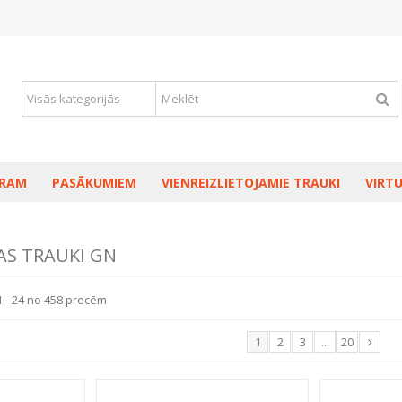
RAM
PASĀKUMIEM
VIENREIZLIETOJAMIE TRAUKI
VIRTU
S TRAUKI GN
1 - 24 no 458 precēm
1
2
3
...
20