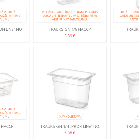
ENĀM. PIEGĀDES
PIEGĀDES LAIKS LĪDZ 7 DIENĀM. PIEGĀDES
PIEGĀDES LAIK
ECIZĒSIM PIRMS
LAIKU UN PIEEJAMĪBU PRECIZĒSIM PIRMS
LAIKU UN PIE
TĪJUMU.
APSTIPRINĀT PASŪTĪJUMU.
APSTIP
FI LINE” NO
TRAUKS GN 1/9 HACCP
TRAUK
LĒNA
3,39 €
ENĀM. PIEGĀDES
ECIZĒSIM PIRMS
TĪJUMU.
NAV NOLIKTAVĀ
N
4 HACCP
TRAUKS GN 1/4 „PROFI LINE” NO
TRAUK
POLIPROPILĒNA
5,38 €