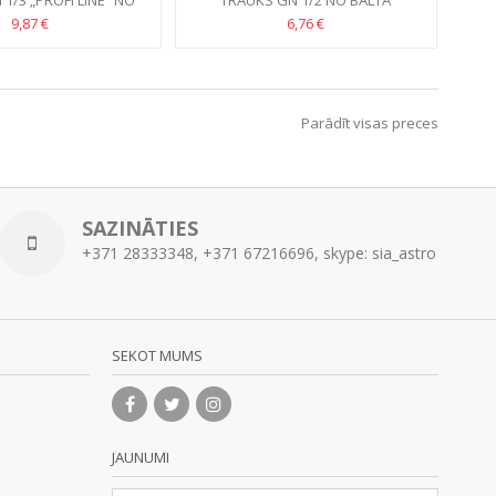
1/3 „PROFI LINE” NO
TRAUKS GN 1/2 NO BALTĀ
 POLIKARBONĀTA
POLIKARBONĀTA
9,87 €
6,76 €
Parādīt visas preces
SAZINĀTIES
+371 28333348, +371 67216696, skype: sia_astro
SEKOT MUMS
JAUNUMI