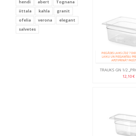
hendi
abert
Tognana
iittala
kahla
granit
ofelia
verona
elegant
salvetes
PIEGĀDES LAIKS LĪDZ 7 DI
LAIKU UN PIEEJAMĪBU PR
APSTIPRINĀT PASŪ
TRAUKS GN 1/2 „PRO
POLIKARBO
12,10 €