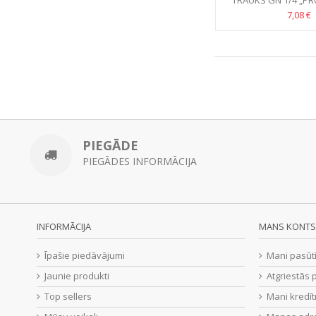
TRAUKS GN 1/4 „PRO
MELNĀ POLIKA
7,08 €
PIEGĀDE
PIEGĀDES INFORMĀCIJA
INFORMĀCIJA
MANS KONTS
Īpašie piedāvājumi
Mani pasūt
Jaunie produkti
Atgriestās 
Top sellers
Mani kredīt