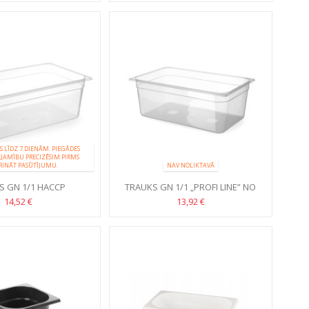
S LĪDZ 7 DIENĀM. PIEGĀDES
EJAMĪBU PRECIZĒSIM PIRMS
RINĀT PASŪTĪJUMU.
NAV NOLIKTAVĀ
S GN 1/1 HACCP
TRAUKS GN 1/1 „PROFI LINE” NO
POLIPROPILĒNA
14,52 €
13,92 €