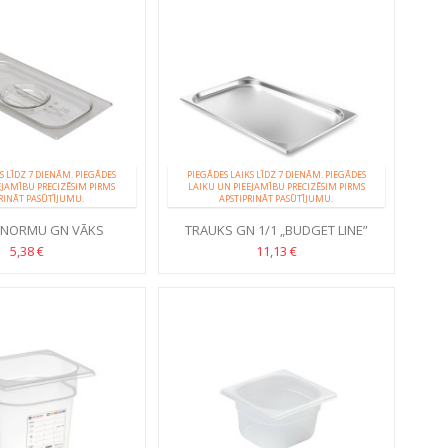
S LĪDZ 7 DIENĀM. PIEGĀDES
PIEGĀDES LAIKS LĪDZ 7 DIENĀM. PIEGĀDES
EJAMĪBU PRECIZĒSIM PIRMS
LAIKU UN PIEEJAMĪBU PRECIZĒSIM PIRMS
RINĀT PASŪTĪJUMU.
APSTIPRINĀT PASŪTĪJUMU.
NORMU GN VĀKS
TRAUKS GN 1/1 „BUDGET LINE”
5,38 €
11,13 €