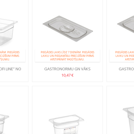
ENĀM. PIEGĀDES
PIEGĀDES LAIKS LĪDZ 7 DIENĀM. PIEGĀDES
PIEGĀDES LAIK
ECIZĒSIM PIRMS
LAIKU UN PIEEJAMĪBU PRECIZĒSIM PIRMS
LAIKU UN PIE
TĪJUMU.
APSTIPRINĀT PASŪTĪJUMU.
APSTIP
FI LINE” NO
GASTRONORMU GN VĀKS
GASTRO
NĀTA
10,47 €