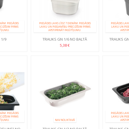
ENĀM. PIEGĀDES
PIEGĀDES LAIKS LĪDZ 7 DIENĀM. PIEGĀDES
PIEGĀDES LAIK
ECIZĒSIM PIRMS
LAIKU UN PIEEJAMĪBU PRECIZĒSIM PIRMS
LAIKU UN PIE
TĪJUMU.
APSTIPRINĀT PASŪTĪJUMU.
APSTIP
 1/9
TRAUKS GN 1/6 NO BALTĀ
TRAUKS GN 
POLIKARBONĀTA
MELNĀ
5,38 €
ENĀM. PIEGĀDES
PIEGĀDES LAIK
ECIZĒSIM PIRMS
LAIKU UN PIE
TĪJUMU.
NAV NOLIKTAVĀ
APSTIP