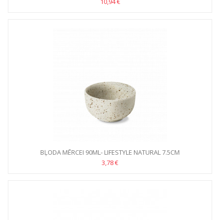
10,94 €
BĻODA MĒRCEI 90ML- LIFESTYLE NATURAL 7.5CM
3,78 €