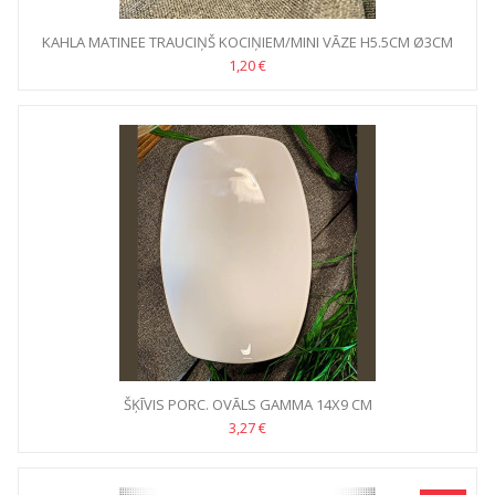
KAHLA MATINEE TRAUCIŅŠ KOCIŅIEM/MINI VĀZE H5.5CM Ø3CM
1,20 €
ŠĶĪVIS PORC. OVĀLS GAMMA 14X9 CM
3,27 €