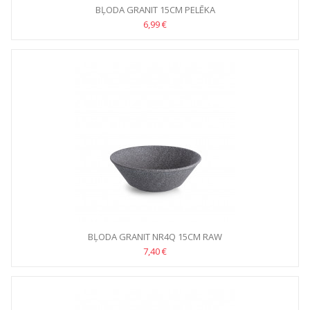
BĻODA GRANIT 15CM PELĒKA
6,99 €
BĻODA GRANIT NR4Q 15CM RAW
7,40 €