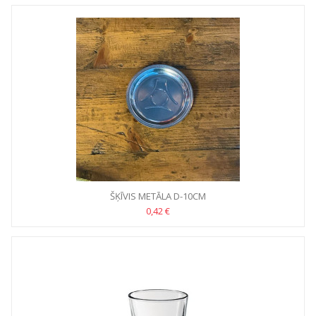
ŠĶĪVIS METĀLA D-10CM
0,42 €