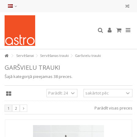
Servēšanai
Servēšanas trauki
Garšvielu trauki
GARŠVIELU TRAUKI
Šajā kategorijā pieejamas 38 preces.
Parādīt visas preces
1
2