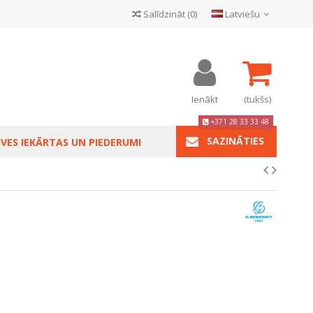
Salīdzināt
(
0
)
Latviešu
Ienākt
(tukšs)
+371 28 33 33 48
SAZINĀTIES
VES IEKĀRTAS UN PIEDERUMI