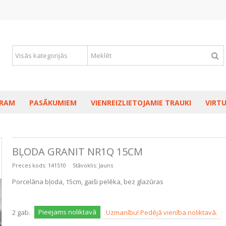
RAM
PASĀKUMIEM
VIENREIZLIETOJAMIE TRAUKI
VIRTU
BĻODA GRANIT NR1Q 15CM
Preces kods:
141510
Stāvoklis:
Jauns
Porcelāna bļoda, 15cm, gaiši pelēka, bez glazūras
Pieejams noliktavā
2
gab.
Uzmanību! Pedējā vienība noliktavā.