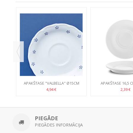
KCIJA!
ALTA
APAKŠTASE "VALBELLA" Ø15CM
APAKŠTASE 16,5 C
PORCELĀNS
BUĻJONA TA
4,94 €
2,39 €
PIEGĀDE
PIEGĀDES INFORMĀCIJA