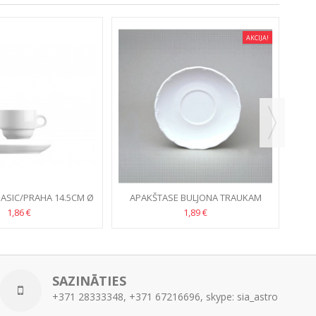
AKCIJA!
ASIC/PRAHA 14.5CM Ø
APAKŠTASE BULJONA TRAUKAM
OFELIA 17CM
1,86 €
1,89 €
SAZINĀTIES
+371 28333348, +371 67216696, skype: sia_astro