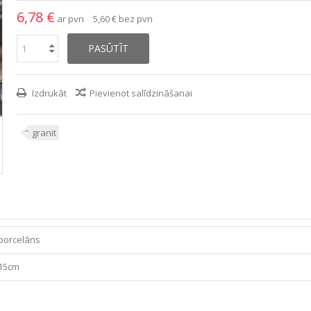
6,78 €
ar pvn
5,60 €
bez pvn
PASŪTĪT
Izdrukāt
Pievienot salīdzināšanai
granit
porcelāns
15cm