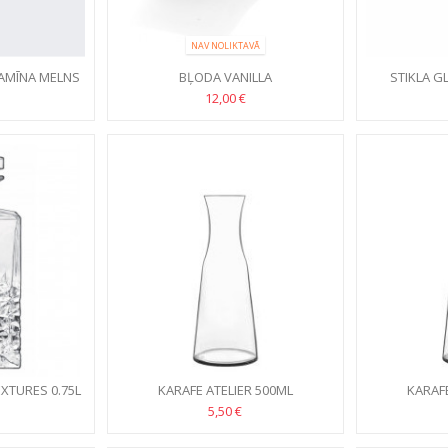
NAV NOLIKTAVĀ
AMĪNA MELNS
BĻODA VANILLA
STIKLA G
12,00 €
XTURES 0.75L
KARAFE ATELIER 500ML
KARAFE
5,50 €