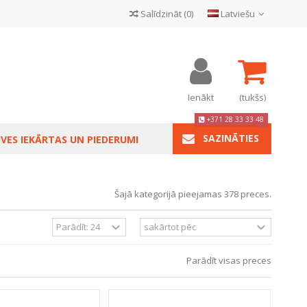
Salīdzināt
(
0
)
Latviešu
Ienākt
(tukšs)
+371 28 33 33 48
SAZINĀTIES
VES IEKĀRTAS UN PIEDERUMI
Šajā kategorijā pieejamas 378 preces.
Parādīt visas preces