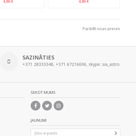
4,86 €
4,86 €
Parādīt visas preces
SAZINĀTIES
+371 28333348, +371 67216696, skype: sia_astro
SEKOT MUMS
JAUNUMI