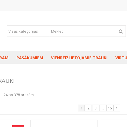
RAM
PASĀKUMIEM
VIENREIZLIETOJAMIE TRAUKI
VIRTU
RAUKI
1 - 24 no 378 precēm
1
2
3
...
16