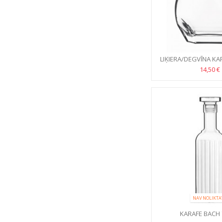
LIĶIERA/DEGVĪNA KA
0.7L
14,50 €
NAV NOLIKTA
KARAFE BACH