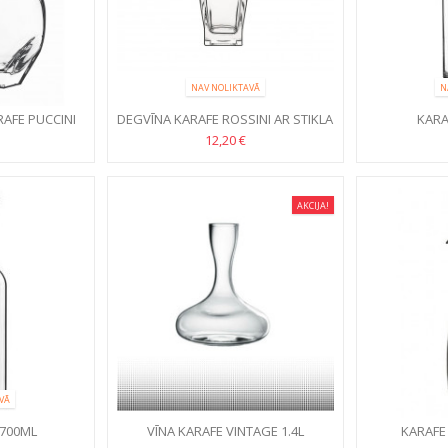
NAV NOLIKTAVĀ
N
RAFE PUCCINI
DEGVĪNA KARAFE ROSSINI AR STIKLA
KARA
KORĶI, 0.7L
12,20 €
AKCIJA!
VĀ
 700ML
VĪNA KARAFE VINTAGE 1.4L
KARAFE