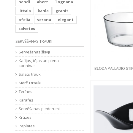
hendi
abert
Tognana
iittala
kahla
granit
ofelia
verona
elegant
salvetes
SERVĒŠANAS TRAUKI
Servēšanas šķīvji
Kafijas, tējas un piena
kanniņas
BĻODA PALLADIO STIK
Salātu trauki
Mērču trauki
Terīnes
Karafes
Servēšanas piederumi
Krūzes
Paplātes