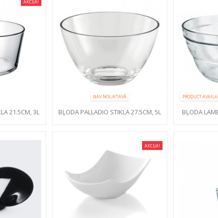
AKCIJA!
NAV NOLIKTAVĀ
PRODUCT AVAILA
LA 21.5CM, 3L
BĻODA PALLADIO STIKLA 27.5CM, 5L
BĻODA LAMB
AKCIJA!