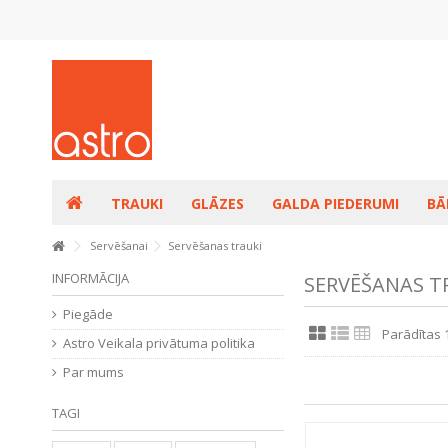
TRAUKI
GLĀZES
GALDA PIEDERUMI
BĀ
Servēšanai
Servēšanas trauki
INFORMĀCIJA
SERVĒŠANAS T
Piegāde
Parādītas 
Astro Veikala privātuma politika
Par mums
TAGI