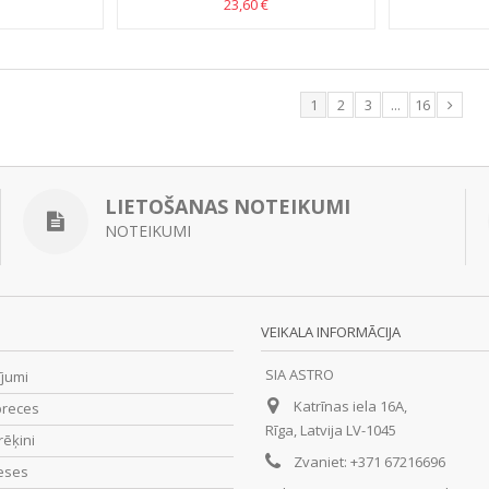
23,60 €
1
2
3
...
16
LIETOŠANAS NOTEIKUMI
NOTEIKUMI
VEIKALA INFORMĀCIJA
SIA ASTRO
ījumi
Katrīnas iela 16A,
preces
Rīga, Latvija LV-1045
rēķini
Zvaniet:
+371 67216696
eses