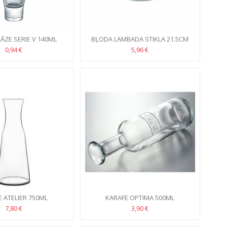
LĀZE SERIE V 140ML
BĻODA LAMBADA STIKLA 21.5CM
0,94 €
5,96 €
 ATELIER 750ML
KARAFE OPTIMA 500ML
7,80 €
3,90 €