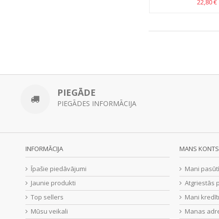
22,80 €
PIEGĀDE
PIEGĀDES INFORMĀCIJA
INFORMĀCIJA
MANS KONTS
Īpašie piedāvājumi
Mani pasūt
Jaunie produkti
Atgriestās 
Top sellers
Mani kredīt
Mūsu veikali
Manas adr