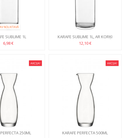
AV NOLIKTAVĀ
FE SUBLIME 1L
KARAFE SUBLIME 1L, AR KORĶI
6,98 €
12,10 €
AKCIJA!
AKCIJA!
 PERFECTA 250ML
KARAFE PERFECTA 500ML