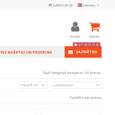
Salīdzināt
(
0
)
Latviešu
Ienākt
(tukšs)
+371 28 33 33 48
SAZINĀTIES
VES IEKĀRTAS UN PIEDERUMI
Šajā kategorijā pieejamas 141 preces.
Parādīt visas preces