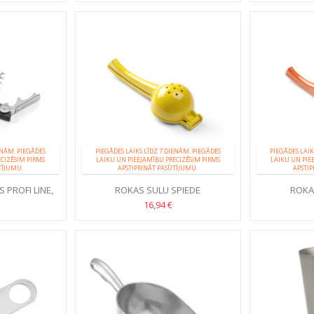
ENĀM. PIEGĀDES
PIEGĀDES LAIKS LĪDZ 7 DIENĀM. PIEGĀDES
PIEGĀDES LAIK
ECIZĒSIM PIRMS
LAIKU UN PIEEJAMĪBU PRECIZĒSIM PIRMS
LAIKU UN PIE
TĪJUMU.
APSTIPRINĀT PASŪTĪJUMU.
APSTIP
 PROFI LINE,
ROKAS SULU SPIEDE
ROKA
ONĀLS
CITRUSAUGĻIEM
CI
16,94 €