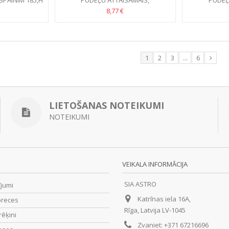
SPAINIM 185,H
PUDEĻU ATTAISĀMAIS,
PUDEĻ
S.
DAUDZFUNKCIONĀLS
DAUD
8,77 €
1
2
3
...
6
LIETOŠANAS NOTEIKUMI
NOTEIKUMI
VEIKALA INFORMĀCIJA
SIA ASTRO
ījumi
Katrīnas iela 16A,
preces
Rīga, Latvija LV-1045
rēķini
Zvaniet:
+371 67216696