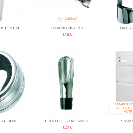
NAV NOLIKTAVĀ
OSTON 0.5L
KORĶVIĻLĶIS PINTI
KORĶIS 
A
4,18 €
PIEGĀDES LAIK
LAIKU UN PIE
APSTIP
S-PILIENU
PUDEĻU GEIZERIS ABERT
SASMA
JS
Ģ
4,20 €