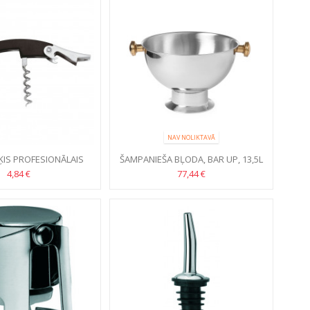
NAV NOLIKTAVĀ
ĶIS PROFESIONĀLAIS
ŠAMPANIEŠA BĻODA, BAR UP, 13,5L
PADERNO
4,84 €
77,44 €