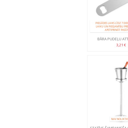
PIEGĀDES LAIKS LĪDZ 7 DI
LAIKU UN PIEEJAMĪBU PR
APSTIPRINĀT PASŪ
BĀRA PUDEĻU AT
3,21 €
NAV NOLIKTA