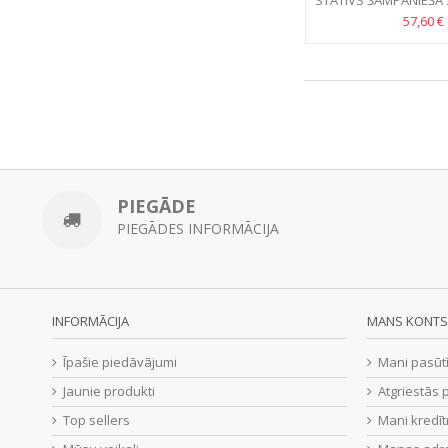
STATĪVS ŠAMPANIEŠA 
740 MM S.
57,60 €
PIEGĀDE
PIEGĀDES INFORMĀCIJA
INFORMĀCIJA
MANS KONTS
Īpašie piedāvājumi
Mani pasūt
Jaunie produkti
Atgriestās 
Top sellers
Mani kredīt