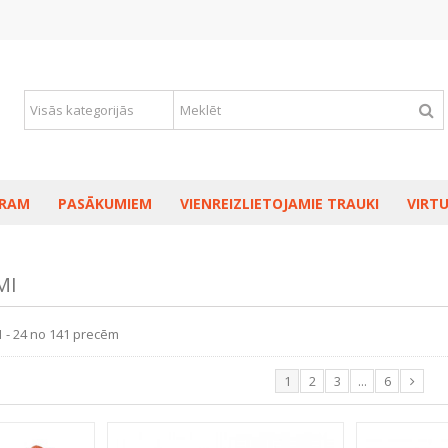
RAM
PASĀKUMIEM
VIENREIZLIETOJAMIE TRAUKI
VIRTU
MI
1 - 24 no 141 precēm
1
2
3
...
6