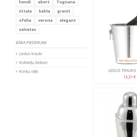
hendi
abert
Tognana
iittala
kahla
granit
ofelia
verona
elegant
salvetes
BĀRA PIEDERUMI
Ledus trauki
NAV NOLIKTA
Kokteiļu šeikeri
LEDUS TRAUKS
Korķu viļķi
ŠAMPANIE
13,31 €