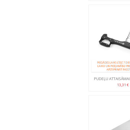
PIEGĀDES LAIKS LĪDZ 7 DI
LAIKU UN PIEEJAMĪBU PR
APSTIPRINĀT PASŪ
PUDEĻU ATTAISĀMAIS
DAUDZFUNKCI
13,31 €