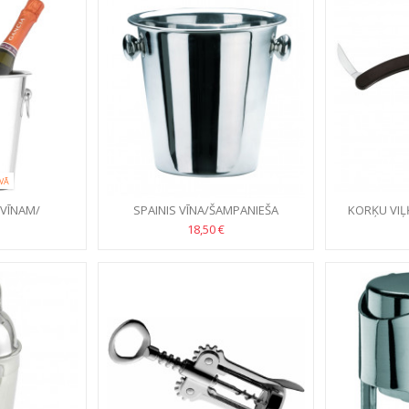
VĀ
 VĪNAM/
SPAINIS VĪNA/ŠAMPANIEŠA
KORĶU VIĻ
TIM
DZESĒŠANAI METĀLA ABERT
18,50 €