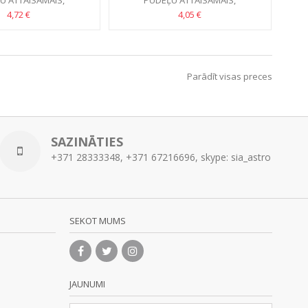
U ATTAISĀMAIS,
PUDEĻU ATTAISĀMAIS,
ZFUNKCIONĀLS
DAUDZFUNKCIONĀLS
4,72 €
4,05 €
Parādīt visas preces
SAZINĀTIES
+371 28333348, +371 67216696, skype: sia_astro
SEKOT MUMS
JAUNUMI