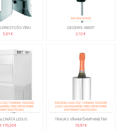
NAV NOLIKTAVĀ
DZIRKSTOŠO VĪNU
GEIZERIS ABERT
IZVĒRŠANAI
5,01 €
2,12 €
S LĪDZ 7 DIENĀM. PIEGĀDES
PIEGĀDES LAIKS LĪDZ 7 DIENĀM. PIEGĀDES
EJAMĪBU PRECIZĒSIM PIRMS
LAIKU UN PIEEJAMĪBU PRECIZĒSIM PIRMS
RINĀT PASŪTĪJUMU.
APSTIPRINĀT PASŪTĪJUMU.
LCINĀTĀ LEDUS
TRAUKS VĪNAM/ŠAMPANIETIM
ENERATORS
3 170,20 €
19,97 €