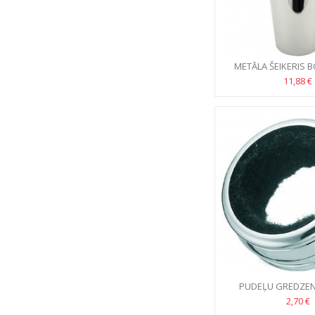
METĀLA ŠEIKERIS B
11,88 €
PUDEĻU GREDZEN
UZTVĒRĒ
2,70 €