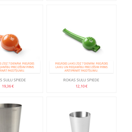
S LĪDZ 7 DIENĀM. PIEGĀDES
PIEGĀDES LAIKS LĪDZ 7 DIENĀM. PIEGĀDES
EJAMĪBU PRECIZĒSIM PIRMS
LAIKU UN PIEEJAMĪBU PRECIZĒSIM PIRMS
RINĀT PASŪTĪJUMU.
APSTIPRINĀT PASŪTĪJUMU.
S SULU SPIEDE
ROKAS SULU SPIEDE
TRUSAUGĻIEM
CITRUSAUGĻIEM
19,36 €
12,10 €