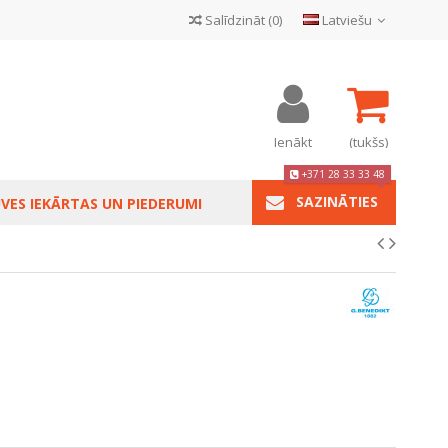
Salīdzināt
(
0
)
Latviešu
Ienākt
(tukšs)
+371 28 33 33 48
SAZINĀTIES
VES IEKĀRTAS UN PIEDERUMI