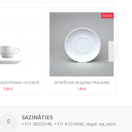
AKCIJA!
ASIC/PRAHA 14.5CM Ø
APAKŠTASE BULJONA TRAUKAM
OFELIA 17CM
1,86 €
1,89 €
SAZINĀTIES
+371 28333348, +371 67216696, skype: sia_astro