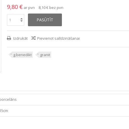
9,80 €
ar pvn
8,10 €
bez pvn
PASŪTĪT
Izdrukāt
Pievienot salīdzināšanai
g.benedikt
granit
porcelāns
15cm