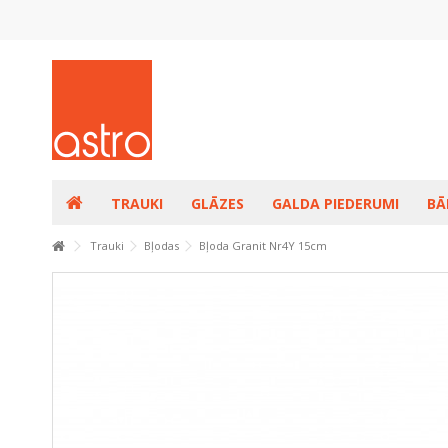
TRAUKI
GLĀZES
GALDA PIEDERUMI
BĀ
Trauki
Bļodas
Bļoda Granit Nr4Y 15cm