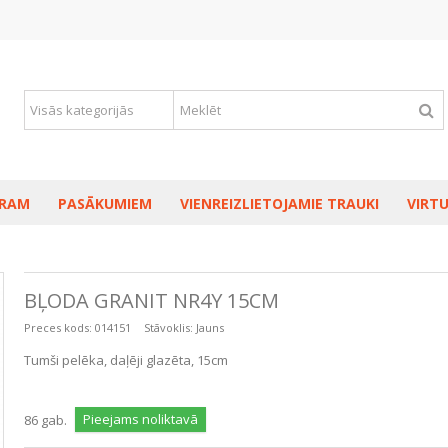
RAM
PASĀKUMIEM
VIENREIZLIETOJAMIE TRAUKI
VIRTU
BĻODA GRANIT NR4Y 15CM
Preces kods:
014151
Stāvoklis:
Jauns
Tumši pelēka, daļēji glazēta, 15cm
Pieejams noliktavā
86
gab.