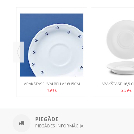
KCIJA!
ALTA
APAKŠTASE "VALBELLA" Ø15CM
APAKŠTASE 16,5 C
PORCELĀNS
BUĻJONA TA
4,94 €
2,39 €
PIEGĀDE
PIEGĀDES INFORMĀCIJA