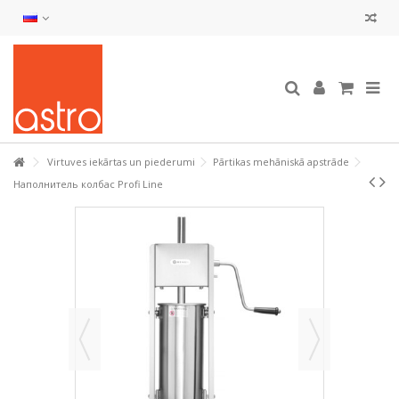
Virtuves iekārtas un piederumi
Pārtikas mehāniskā apstrāde
Наполнитель колбас Profi Line