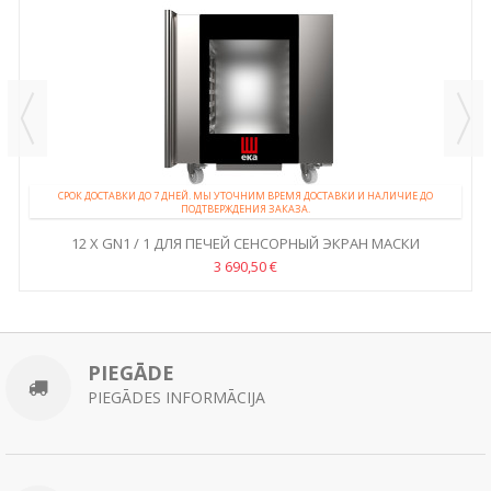
СРОК ДОСТАВКИ ДО 7 ДНЕЙ. МЫ УТОЧНИМ ВРЕМЯ ДОСТАВКИ И НАЛИЧИЕ ДО
ПОДТВЕРЖДЕНИЯ ЗАКАЗА.
12 X GN1 / 1 ДЛЯ ПЕЧЕЙ СЕНСОРНЫЙ ЭКРАН МАСКИ
MILLENNIAL...
3 690,50 €
PIEGĀDE
PIEGĀDES INFORMĀCIJA