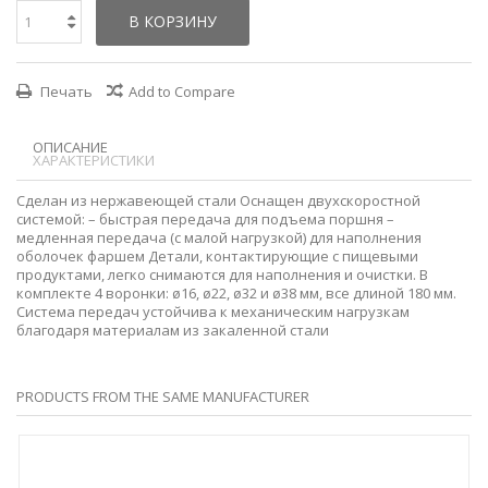
В КОРЗИНУ
Печать
Add to Compare
ОПИСАНИЕ
ХАРАКТЕРИСТИКИ
Сделан из нержавеющей стали Оснащен двухскоростной
системой: – быстрая передача для подъема поршня –
медленная передача (с малой нагрузкой) для наполнения
оболочек фаршем Детали, контактирующие с пищевыми
продуктами, легко снимаются для наполнения и очистки. В
комплекте 4 воронки: ø16, ø22, ​​ø32 и ø38 мм, все длиной 180 мм.
Система передач устойчива к механическим нагрузкам
благодаря материалам из закаленной стали
PRODUCTS FROM THE SAME MANUFACTURER