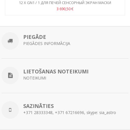
12 X GN1 / 1 ДЛЯ ПЕЧЕЙ СЕНСОРНЫЙ ЭКРАН МАСКИ
MILLENNIAL...
3 690,50 €
PIEGĀDE
PIEGĀDES INFORMĀCIJA
LIETOŠANAS NOTEIKUMI
NOTEIKUMI
SAZINĀTIES
+371 28333348, +371 67216696, skype: sia_astro