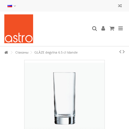
Стаканы
GLĀZE degvīna 6.5 cl Islande