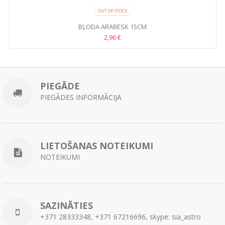
OUT OF STOCK
BĻODA ARABESK 15CM
2,96 €
PIEGĀDE
PIEGĀDES INFORMĀCIJA
LIETOŠANAS NOTEIKUMI
NOTEIKUMI
SAZINĀTIES
+371 28333348, +371 67216696, skype: sia_astro