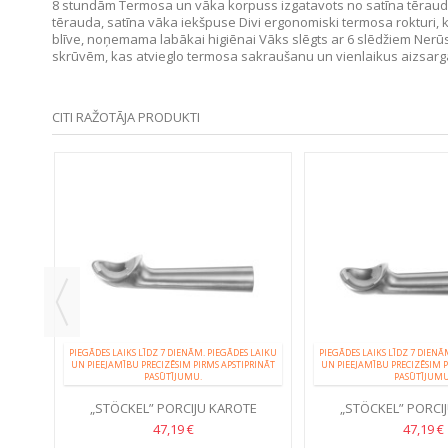
8 stundām Termosa un vāka korpuss izgatavots no satīna tērauda
tērauda, satīna vāka iekšpuse Divi ergonomiski termosa rokturi, ka
blīve, noņemama labākai higiēnai Vāks slēgts ar 6 slēdžiem Ner
skrūvēm, kas atvieglo termosa sakraušanu un vienlaikus aizsarg
CITI RAŽOTĀJA PRODUKTI
 LAIKU
PRINĀT
S AR
PIEGĀDES LAIKS LĪDZ 7 DIENĀM. PIEGĀDES LAIKU
PIEGĀDES LAIKS LĪDZ 7 DIENĀ
UN PIEEJAMĪBU PRECIZĒSIM PIRMS APSTIPRINĀT
UN PIEEJAMĪBU PRECIZĒSIM P
PASŪTĪJUMU.
PASŪTĪJUMU
„STÖCKEL” PORCIJU KAROTE
„STÖCKEL” PORCI
47,19 €
47,19 €