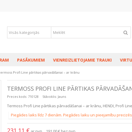
RAM
PASĀKUMIEM
VIENREIZLIETOJAMIE TRAUKI
VIRTU
ermoss Profi Line pārtikas pārvadāšanai – ar krānu
TERMOSS PROFI LINE PĀRTIKAS PĀRVADĀŠAN
Preces kods:
710128
Stāvoklis:
Jauns
Termoss Profi Line pārtikas pārvadāšanai – ar krānu, HENDI, Profi Lin
Piegādes laiks līdz 7 dienām. Piegādes laiku un pieejamību precizēs
231,11 €
ar pvn
191,00 €
bez pvn