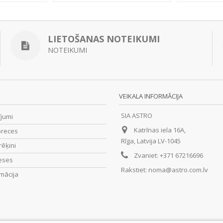
LIETOŠANAS NOTEIKUMI
NOTEIKUMI
VEIKALA INFORMĀCIJA
SIA ASTRO
ījumi
Katrīnas iela 16A,
preces
Rīga, Latvija LV-1045
rēķini
Zvaniet:
+371 67216696
eses
Rakstiet:
noma@astro.com.lv
mācija