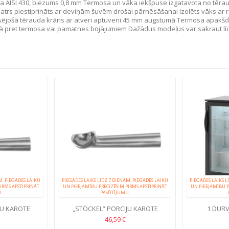
 AISI 430, biezums 0,8 mm Termosa un vāka iekšpuse izgatavota no tēraud
trs piestiprināts ar deviņām šuvēm drošai pārnēsāšanai Izolēts vāks ar rokt
ūsējošā tērauda krāns ar atveri aptuveni 45 mm augstumā Termosa apakšdaļ
ā pret termosa vai pamatnes bojājumiem Dažādus modeļus var sakraut līd
M. PIEGĀDES LAIKU
PIEGĀDES LAIKS LĪDZ 7 DIENĀM. PIEGĀDES LAIKU
PIEGĀDES LAIKS L
IRMS APSTIPRINĀT
UN PIEEJAMĪBU PRECIZĒSIM PIRMS APSTIPRINĀT
UN PIEEJAMĪBU P
.
PASŪTĪJUMU.
JU KAROTE
„STÖCKEL” PORCIJU KAROTE
1 DURV
DZĒR
46,59 €