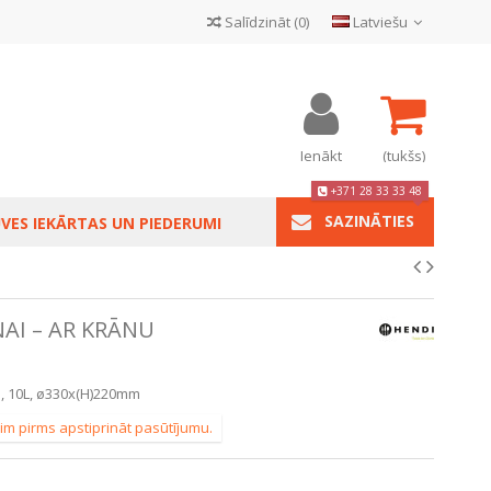
Salīdzināt
(
0
)
Latviešu
Ienākt
(tukšs)
+371 28 33 33 48
SAZINĀTIES
VES IEKĀRTAS UN PIEDERUMI
AI – AR KRĀNU
e, 10L, ø330x(H)220mm
im pirms apstiprināt pasūtījumu.