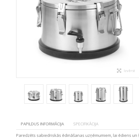
Izvērst
PAPILDUS INFORMĀCIJA
SPECIFIKĀCIJA
Paredzēts sabiedriskās ēdināšanas uzņēmumiem, lai ēdiens un šķid