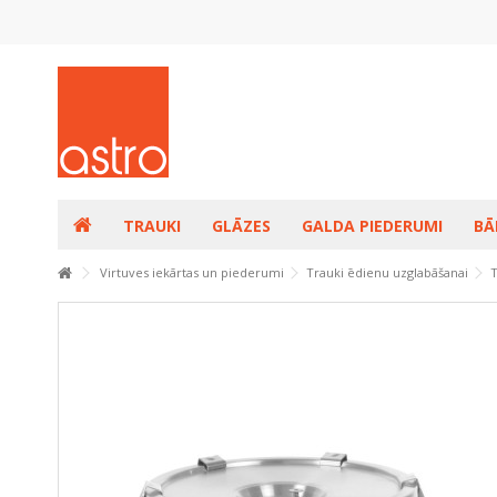
TRAUKI
GLĀZES
GALDA PIEDERUMI
BĀ
Virtuves iekārtas un piederumi
Trauki ēdienu uzglabāšanai
T