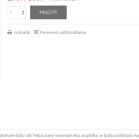
PASŪTĪT
Izdrukāt
Pievienot salīdzināšanai
rumi būtu silti Telpa starp sieniņām tika aizpildīta ar īpašu izolācijas 