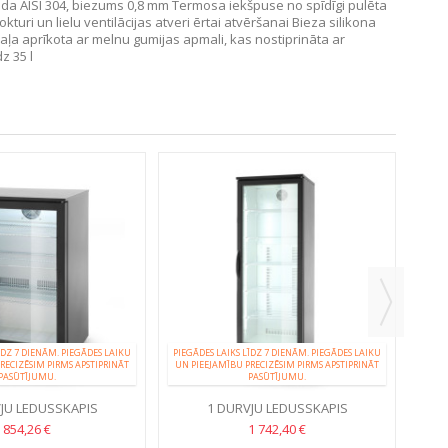
a AISI 304, biezums 0,8 mm Termosa iekšpuse no spīdīgi pulēta
uri un lielu ventilācijas atveri ērtai atvēršanai Bieza silikona
a aprīkota ar melnu gumijas apmali, kas nostiprināta ar
z 35 l
PIEGĀ
UN P
ĪDZ 7 DIENĀM. PIEGĀDES LAIKU
PIEGĀDES LAIKS LĪDZ 7 DIENĀM. PIEGĀDES LAIKU
RECIZĒSIM PIRMS APSTIPRINĀT
UN PIEEJAMĪBU PRECIZĒSIM PIRMS APSTIPRINĀT
PASŪTĪJUMU.
PASŪTĪJUMU.
JU LEDUSSKAPIS
1 DURVJU LEDUSSKAPIS
IENIEM, 126 L
DZĒRIENIEM, 287 L
854,26 €
1 742,40 €