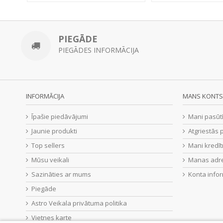
PIEGĀDE
PIEGĀDES INFORMĀCIJA
INFORMĀCIJA
MANS KONTS
Īpašie piedāvājumi
Mani pasūt
Jaunie produkti
Atgriestās 
Top sellers
Mani kredīt
Mūsu veikali
Manas adr
Sazināties ar mums
Konta infor
Piegāde
Astro Veikala privātuma politika
Vietnes karte