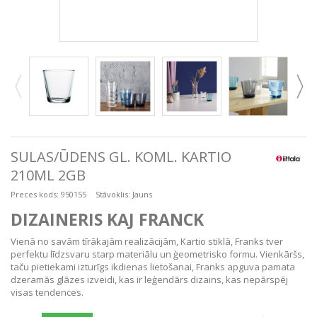
SULAS/ŪDENS GL. KOML. KARTIO
210ML 2GB
Preces kods:
950155
Stāvoklis:
Jauns
DIZAINERIS KAJ FRANCK
Vienā no savām tīrākajām realizācijām, Kartio stiklā, Franks tver
perfektu līdzsvaru starp materiālu un ģeometrisko formu. Vienkāršs,
taču pietiekami izturīgs ikdienas lietošanai, Franks apguva pamata
dzeramās glāzes izveidi, kas ir leģendārs dizains, kas nepārspēj
visas tendences.