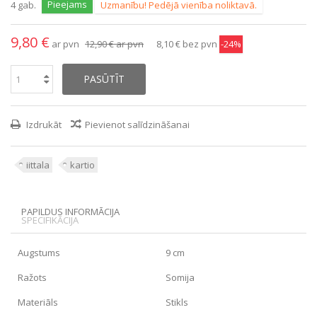
Pieejams
4
gab.
Uzmanību! Pedējā vienība noliktavā.
9,80 €
ar pvn
12,90 €
ar pvn
8,10 €
bez pvn
-24%
PASŪTĪT
Izdrukāt
Pievienot salīdzināšanai
iittala
kartio
PAPILDUS INFORMĀCIJA
SPECIFIKĀCIJA
Augstums
9 cm
Ražots
Somija
Materiāls
Stikls