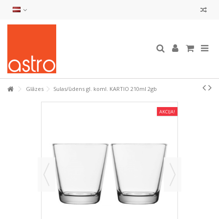
Glāzes
Sulas/ūdens gl. koml. KARTIO 210ml 2gb
AKCIJA!