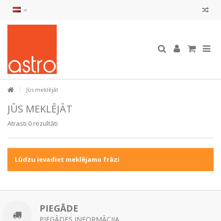
Jūs meklējāt
JŪS MEKLĒJĀT
Atrasti 0 rezultāti
Lūdzu ievadiet meklējamo frāzi
PIEGĀDE
PIEGĀDES INFORMĀCIJA